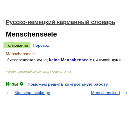
Русско-немецкий карманный словарь
Menschenseele
Толкование
Перевод
Menschenseele
f
человеческая душа;
keine Menschenseele
ни живой души
Русско-немецкий карманный словарь
.
2013
.
Игры ⚽
Поможем решить контрольную работу
Menschenschlange
Menschenskind