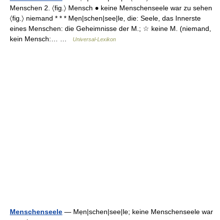
Menschen 2. 〈fig.〉 Mensch ● keine Menschenseele war zu sehen
〈fig.〉 niemand * * * Mẹn|schen|see|le, die: Seele, das Innerste
eines Menschen: die Geheimnisse der M.; ☆ keine M. (niemand,
kein Mensch:… …
Universal-Lexikon
Menschenseele
— Mẹn|schen|see|le; keine Menschenseele war