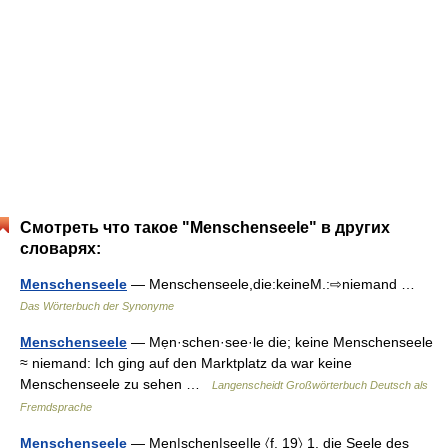
Смотреть что такое "Menschenseele" в других
словарях:
Menschenseele
— Menschenseele,die:keineM.:⇨niemand …
Das Wörterbuch der Synonyme
Menschenseele
— Mẹn·schen·see·le die; keine Menschenseele
≈ niemand: Ich ging auf den Marktplatz da war keine
Menschenseele zu sehen …
Langenscheidt Großwörterbuch Deutsch als
Fremdsprache
Menschenseele
— Mẹn|schen|see|le 〈f. 19〉 1. die Seele des